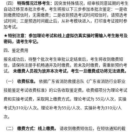
（四）
特殊情况迁移考生：
因突发特殊情况，经审核同意延期的考生
自动迁移至本批次参考。考生将按以下三步参加本批次鉴定：一是收
到缴费短信时，无需缴费；二是收到预选考试时间短信时，请预选考
试时间；三是预选时间截止后，从补考模块进入，打印准考证按时参
加考试。
★特别注意：参加理论考试和线上虚拟仿真实操时需输入考生账号及
密码，请考生牢记。
四、鉴定费用
报名成功后，待整个批次考生审批认定结束后，考生将收到缴费短
信，请保持注册手机畅通并及时缴费。若未及时缴费，需重新预约考
试。
未缴费人员视为放弃本次考试，考生一旦缴费成功将无法退费。
（一）
收费标准。
依据广东省消防救援总队《广东省消防行业职业
技能鉴定考试收费标准》的公告收取鉴定费。收费细项分为理论考试
费和实操考试费，采取网上缴费方式。理论考试为
55元/人次，实操
考试为310元/人次。理论补考为55元/人次、实操补考为310元/人
次。
（二）
缴费方式：线上缴费。
请收到缴费短信后，在短信通知的截