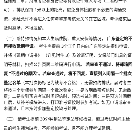
程佩戴口罩，持准考证和身份证等有效证件进入考场（二者缺一不
可），排队保持
1米以上的距离，避免身体接触和不必要的沟通交
流，未经允许不得进入任何与鉴定考核无关的其它区域。考评结束后
及时离场，不得逗留。
（二）除特殊情况如本人生病住院、重大安保等情况，
广东鉴定站不
再接收延期申请。
考生需提前
3个工作日内向广东鉴定站提出申请，
并将《延期申请书》
（详见附件
3）
及诊断证明、安保部门出具的证
明等材料，扫描公告页面二维码进行申请。
若审查不通过，将邮箱回
复
“不通过的原因”。若审查通过，将不回复，直接列入间隔一个批次
鉴定名单
（本批次仍标记为缺考不合格），无需预约排队。届时考生
将按三个步骤参加间隔一个批次鉴定：一是收到缴费短信时，无需缴
费；二是收到预选考试时间短信时，预选考试时间；三是预选时间截
止后，从补考模块进入，打印准考证按时参加考试。如无申请或审查
未通过，且未按时参加鉴定按缺考处理。
（三）
请考生提前
30分钟到达鉴定站等候检录，超过考试时间未检
录的考生视为缺考，不能参加考试，且不能办理考试延期。