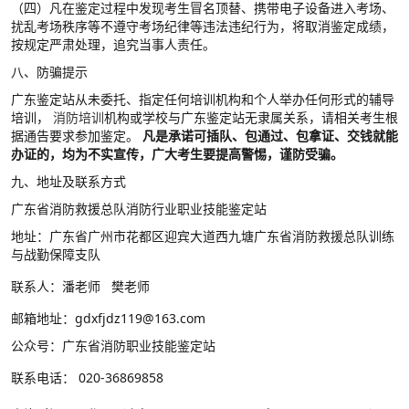
（四）凡在鉴定过程中发现考生冒名顶替、携带电子设备进入考场、
扰乱考场秩序等不遵守考场纪律等违法违纪行为，将取消鉴定成绩，
按规定严肃处理，追究当事人责任。
八、防骗提示
广东鉴定站从未委托、指定任何培训机构和个人举办任何形式的辅导
培训，
消防培训
机构或学校与广东鉴定站无隶属关系，请相关考生根
据通告要求参加鉴定。
凡是承诺可插队、包通过、包拿证、交钱就能
办证的，均为不实宣传，广大考生要提高警惕，谨防受骗。
九、地址及联系方式
广东省消防救援总队消防行业职业技能鉴定站
地址：广东省广州市花都区迎宾大道西九塘广东省消防救援总队训练
与战勤保障支队
联系人：潘老师
樊老师
邮箱地址：gdxfjdz119@163.com
公众号：广东省消防职业技能鉴定站
联系电话：
020-36869858