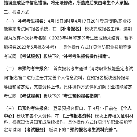
错误造成证书信息错误，将无法修改，所造成后果由考生个人承担。
三、报名方式
（一）
补考考生报名：
4月15日8时至4月17日20时登录“消防职业技
能鉴定考试网”报名系统，在
【补考报名】
模块完成报名工作，逾期
视为放弃本次补考名额（
2023年4月鉴定的考生因成绩未结算，暂不
能报名2023年5月批次补考）。具体操作方式详见消防职业技能鉴定
考试网
【考试服务】
板块下的
“补考考生报名操作指南”。
（二）
未预约考生报名：
首次报名考生通过
“消防职业技能鉴定考试
网”报名窗口进行注册并完善个人信息资料，在预报名板块选择报考
等级和鉴定站，完善资料上传。具体操作方式详见消防职业技能鉴定
考试网
【考试服务】
板块下的
“考生预约报名指南”
。
（三）
已预约考生报名：
登录预报名窗口，于
4月17日前在
【个人
中心】
模块完善个人资料，在
【上传报名资料】
模块上传相关证明材
料，根据短信通知完成后续操作。具体操作方式详见消防职业技能鉴
定考试网
【考试服务】
板块下的
“
预约报名考生资料完善
”
。