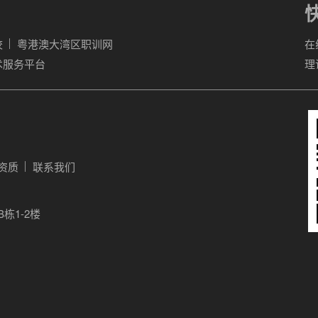
校
粤港澳大湾区职训网
在
术服务平台
理
资质
联系我们
栋1-2楼
© 2013- 2026
广东省安卓消防职业培训学院
粤ICP备17050646号